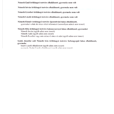
A hirdetményi idézés részleteit itt megtekintheti
- (PDF)