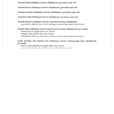
A hirdetményi idézés részleteit itt megtekintheti
- (PDF)