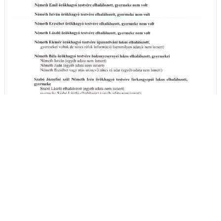
A hirdetményi idézés részleteit itt megtekintheti
- (PDF)