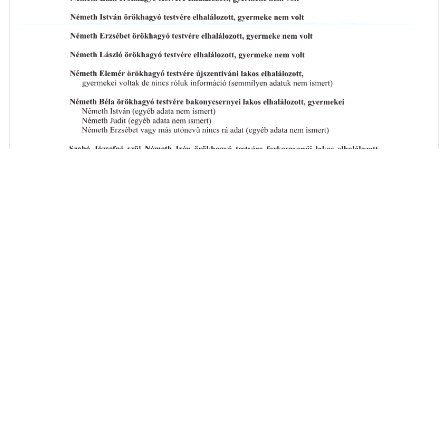
A hirdetményi idézés részleteit itt megtekintheti
- (PDF)