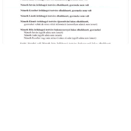
A hirdetményi idézés részleteit itt megtekintheti
- (PDF)