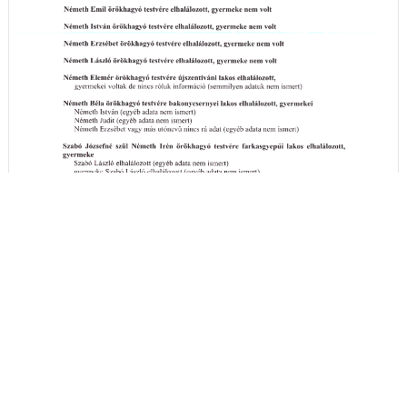
A hirdetményi idézés részleteit itt megtekintheti
- (PDF)