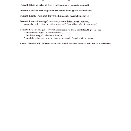
A hirdetményi idézés részleteit itt megtekintheti
- (PDF)