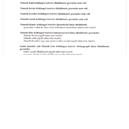
A hirdetményi idézés részleteit itt megtekintheti
- (PDF)